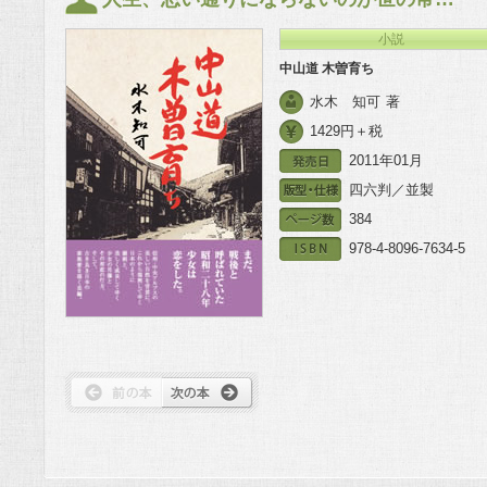
小説
中山道 木曽育ち
水木 知可
著
1429円＋税
2011年01月
四六判／並製
384
978-4-8096-7634-5