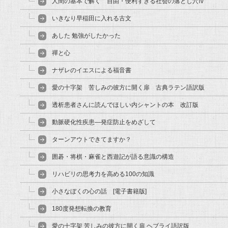
人間の基本で解く 自由・便利すぎる社会の落とし穴Ⅳ
いきなり早稲田に入れる古文
あした 勉強がしたかった
禪と心
ナザレのイエスによる福音書
愛の十字架 苦しみの彼方に開く扉 古典ラテン語訳版
透析患者さんに読んでほしい内シャントの本 改訂版
動脈硬化性疾患―発症防止をめざして
ターンアウトできてますか？
囲碁・将棋・麻雀と西遊記が語る意識の構造
リハビリの思考力を高める100の知識
小さなぼくの心の話 [電子書籍版]
180度発想転換の教育
愛の十字架 苦しみの彼方に開く扉 ヘブライ語訳版