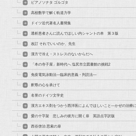
ピアノソナタ ゴルゴタ
高校数学で解く軌道力学
ドイツ近代著名人書簡集
透析患者さんに読んでほしい内シャントの本 第３版
改訂 それでいいのか、先生
漢方で冷え・ストレスのないからだへ
「本の寺子屋」新時代へ 塩尻市立図書館の挑戦2
免疫電気泳動法―臨床的意義・判読法―
釈尊の心を承けて
名誉のドイツ文学史
漢方エキス剤をつかう西洋医によんでほしいこと―かぜの治療
愛の十字架 悲しみの彼方に開く扉 英語点字訳版
西谷啓治 思索の扉