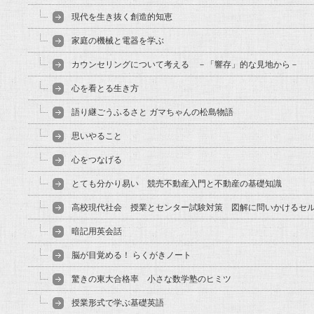
現代を生き抜く創造的知恵
家庭の機械と電器を学ぶ
カウンセリングについて考える －「響存」的な見地から－
心を看とる生き方
語り継ごうふるさと ガマちゃんの松島物語
思いやること
心をつなげる
とても分かり易い 競売不動産入門と不動産の基礎知識
高校現代社会 授業とセンター試験対策 図解に問いかけるセ
暗記用英会話
脳が目覚める！ らくがきノート
驚きの東大合格率 小さな数学塾のヒミツ
授業形式で学ぶ基礎英語