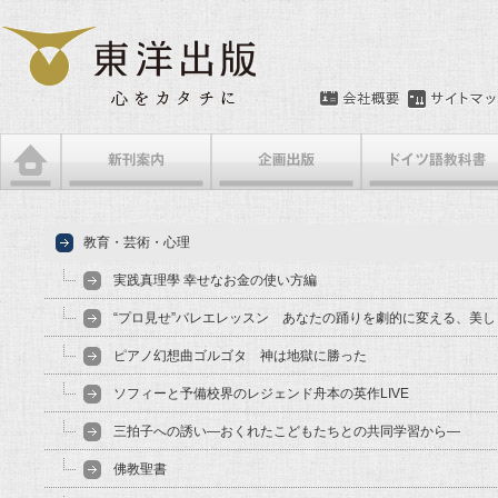
教育・芸術・心理
実践真理學 幸せなお金の使い方編
“プロ見せ”バレエレッスン あなたの踊りを劇的に変える、美
ピアノ幻想曲ゴルゴタ 神は地獄に勝った
ソフィーと予備校界のレジェンド舟本の英作LIVE
三拍子への誘い―おくれたこどもたちとの共同学習から―
佛教聖書