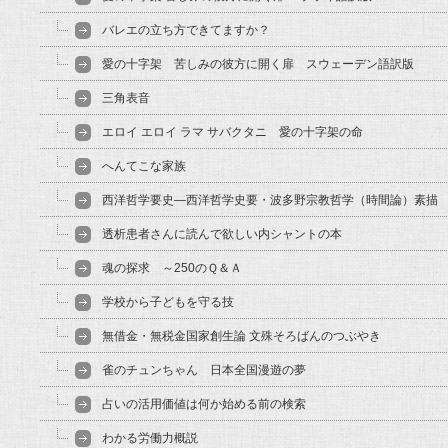
バレエの立ち方できてますか？
愛の十字架 苦しみの彼方に開く扉 スウェーデン語訳版
三角表音
エロイ エロイ ラマ サバクタニ 愛の十字架の命
へんてこな家族
西洋哲学要史―西洋哲学史要・波多野宗教哲学（時間論）素描
透析患者さんに読んで欲しい内シャントの本
魂の探求 ～250のＱ＆Ａ
学校から子どもを守る技
無借金・無税金国家創生論 文殊そろばんのつぶやき
雀のチュンちゃん 日本全国漫遊の夢
占いの活用価値は何か始める前の検索
わかる労働力概説