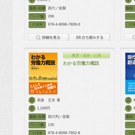
四六／並製
266
978-4-8096-7808-0
教育・芸術・心理
わかる労働力概説
高坂 立夫
著
1,100円
四六判／並製
130
978-4-8096-7802-8