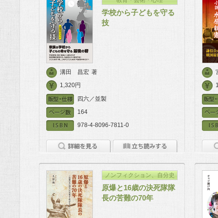
学校から子どもを守る
技
溝田 昌宏
著
1,320円
四六／並製
164
978-4-8096-7811-0
ノンフィクション、自分史
原爆と16歳の決死隊隊
長の苦難の70年