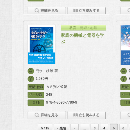
教育・芸術・心理
家庭の機械と電器を学
ぶ
門永 鉄雄
著
1,980円
Ａ５判／並製
248
978-4-8096-7780-9
5 / 15
« 先頭
«
...
3
4
5
6