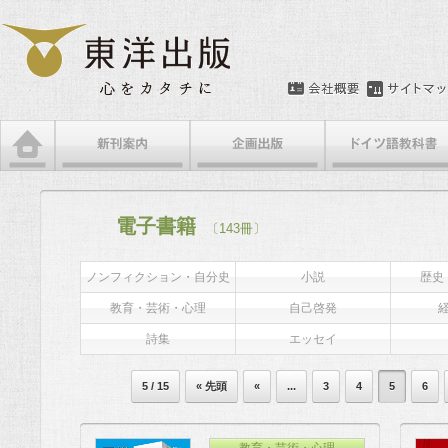
電子書籍
〔143冊〕
ノンフィクション・自分史
小説
歴史
教育・芸術・心理
自己啓発
詩集
エッセイ
5 / 15
« 先頭
«
...
3
4
5
6
教育・芸術・心理