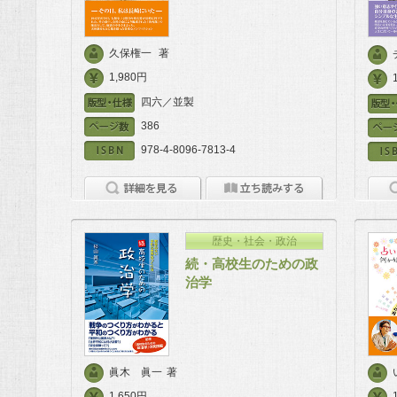
久保権一
著
1,980円
四六／並製
386
978-4-8096-7813-4
歴史・社会・政治
続・高校生のための政
治学
眞木 眞一
著
1,650円