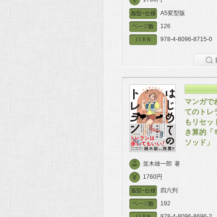
A5変型版
126
978-4-8096-8715-0
マンガで
てのトレ
もリセッ
き算的「
ソッド」
並木雄一郎
著
1760円
四六判
192
978-4-8096-8696-2