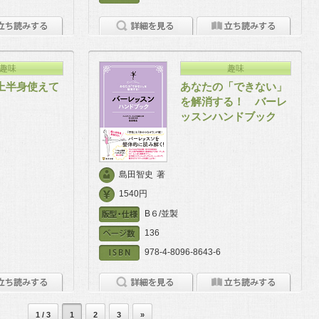
趣味
趣味
上半身使えて
あなたの「できない」
を解消する！ バーレ
ッスンハンドブック
島田智史
著
1540円
B６/並製
136
978-4-8096-8643-6
1 / 3
1
2
3
»