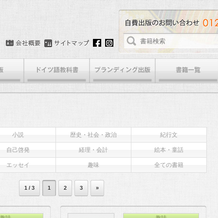
小説
歴史・社会・政治
紀行文
自己啓発
経理・会計
絵本・童話
エッセイ
趣味
全ての書籍
1 / 3
1
2
3
»
趣味
趣味