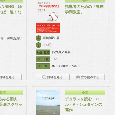
RUNNING ゆ
指導者のための「野球
れば、速くな
学問教室」
岩崎博己
著
ド著 深町あおい
990円
四六判／並製
166
978-4-8096-8744-0
趣味
小説
るみる消え
デュラスを読む ロ
分足裏スクワッ
ル・V・シュタインの
連作