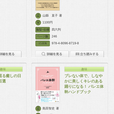
山縣 直子
著
1100円
四六判
246
978-4-8096-8719-8
趣味
趣味
巡る癒しの日
ブレない体で、しなや
百選
かに美しくキレのある
踊りになる！ バレエ体
幹ハンドブック
島田智史
著