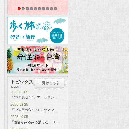
1
2
3
4
5
6
7
8
9
10
トピックス
Topics
2026.01.05
『“プロ見せ”バレエレッスン…
2025.12.25
『“プロ見せ”バレエレッスン…
2025.10.05
『腰痛がみるみる消える！ １…