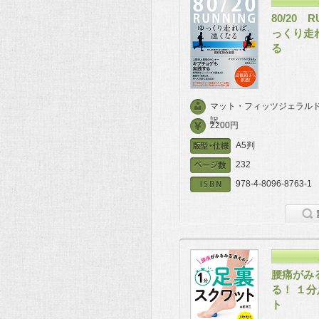
80/20 
っくり走
る
マット・フィッツジェラル
訳
2200円
A5判
232
978-4-8096-8763-1
腰痛がみ
る！ １
ト