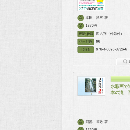
本田 洋三
著
1870円
四六判（付録付）
96
978-4-8096-8726-6
水彩画で
本の滝 
阿部 篤敬
著
1760円