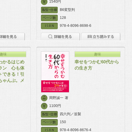
1540円
B6変型判
128
978-4-8096-8698-6
趣味
趣味
わかるはじめ
幸せをつかむ60代から
ラン 心も体
の生き方
トできる！引
ちゃんぷ。メ
岡野誠一
著
1100円
四六判／並製
150
978-4-8096-8676-4