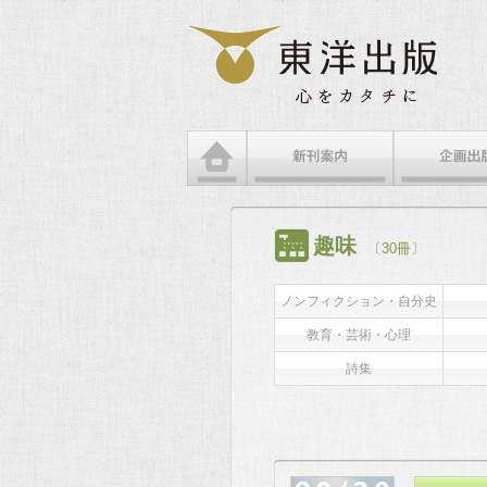
趣味
〔30冊〕
ノンフィクション・自分史
教育・芸術・心理
詩集