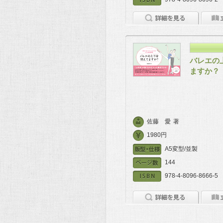
バレエの
ますか？
佐藤 愛
著
1980円
A5変型/並製
144
978-4-8096-8666-5