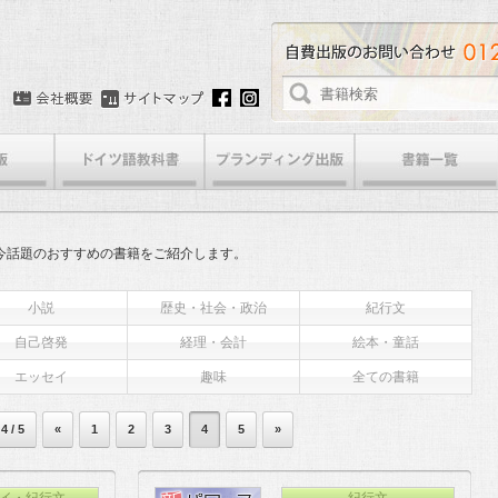
今話題のおすすめの書籍をご紹介します。
小説
歴史・社会・政治
紀行文
自己啓発
経理・会計
絵本・童話
エッセイ
趣味
全ての書籍
4 / 5
«
1
2
3
4
5
»
イ・紀行文
紀行文