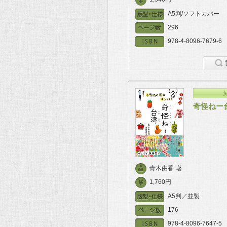
A5判/ソフトカバー
296
978-4-8096-7679-6
奇怪ねー
青木由香
著
1,760円
A5判／並製
176
978-4-8096-7647-5