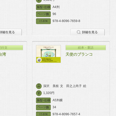
A4判
96
978-4-8096-7659-8
紀行文
絵本・童話
台湾
天使のブランコ
深沢 美枝
文
田之上尚子
絵
1,320円
A5判横
34
978-4-8096-7657-4