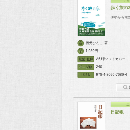
歩く旅の
伊勢から熊
福元ひろこ
著
1,980円
A5判/ソフトカバー
240
978-4-8096-7686-4
エ
日記帳