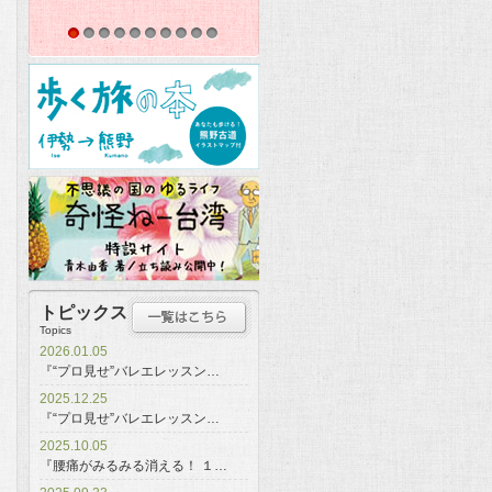
1
2
3
4
5
6
7
8
9
10
トピックス
Topics
2026.01.05
『“プロ見せ”バレエレッスン…
2025.12.25
『“プロ見せ”バレエレッスン…
2025.10.05
『腰痛がみるみる消える！ １…