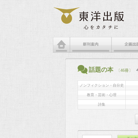
話題の本
〔46冊〕
ノンフィクション・自分史
教育・芸術・心理
詩集
エッセ