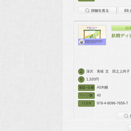
絵
妖精ディ
深沢 美枝
文
田之上尚子
1,320円
A5判横
40
978-4-8096-7656-7