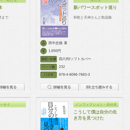
本
新パワースポット巡り
野まで
和歌と天神さんと歌謡曲
田中忠德
著
1,650円
四六判/ソフトカバー
232
978-4-8096-7683-3
ッセイ
ノンフィクション・自分史
こうして僕は自分の生
き方を見つけた