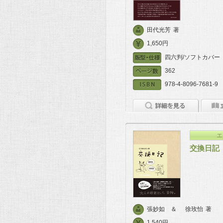
田代光芳
著
1,650円
四六判/ソフトカバー
362
978-4-8096-7681-9
エ
交換日記
張妙如 ＆
徐玫怡
著
1,540円