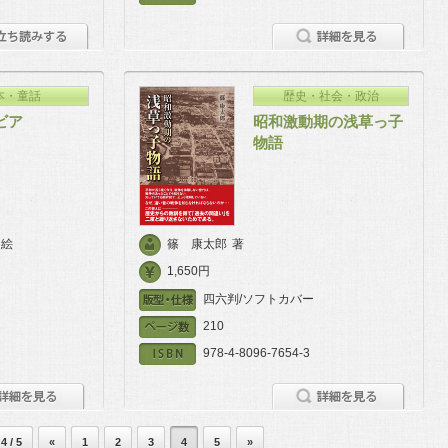
本・童話
歴史・社会・政治
ビア
昭和激動期の浅草っ子
物語
絵
篠 康太郎
著
1,650円
四六判/ソフトカバー
210
978-4-8096-7654-3
4 / 5
«
1
2
3
4
5
»