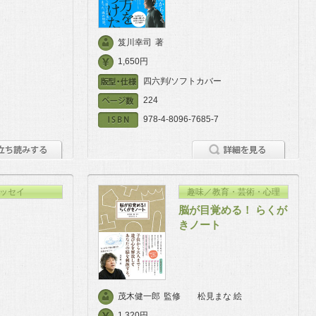
笈川幸司
著
1,650円
四六判/ソフトカバー
224
978-4-8096-7685-7
ッセイ
趣味／教育・芸術・心理
脳が目覚める！ らくが
きノート
茂木健一郎
監修
松見まな 絵
1,320円