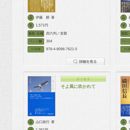
伊藤 醇
著
1,571円
四六判／並製
304
978-4-8096-7621-5
エッセイ
そよ風に吹かれて
山口政行
著
1,361円