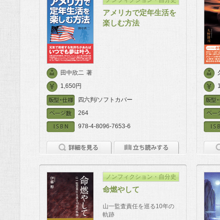
アメリカで定年生活を
楽しむ方法
田中欣二
著
1,650円
四六判/ソフトカバー
264
978-4-8096-7653-6
ノンフィクション・自分史
命燃やして
山一監査責任を巡る10年の
軌跡