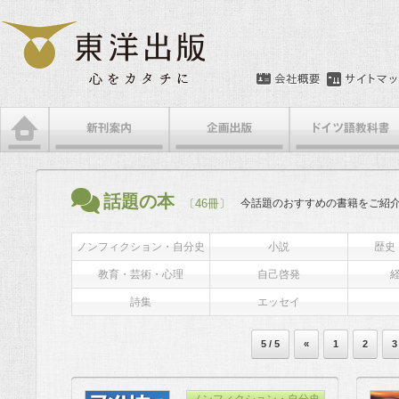
話題の本
〔46冊〕
今話題のおすすめの書籍をご紹
ノンフィクション・自分史
小説
歴史
教育・芸術・心理
自己啓発
詩集
エッセイ
5 / 5
«
1
2
3
ノンフィクション・自分史