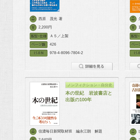
西原 茂光
著
2,200円
Ａ５／上製
426
978-4-8096-7804-2
ノンフィクション・自分史
本の世紀 岩波書店と
出版の100年
信濃毎日新聞取材班 編永江朗 解題
2,640円