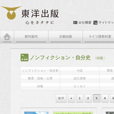
ノンフィクション・自分史
〔68冊〕
ノンフィクション・自分史
小説
歴史
教育・芸術・心理
自己啓発
詩集
エッセイ
3 / 7
«
1
2
3
4
ノンフィクション、自分史