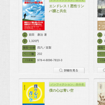
エンドレス！悪性リン
パ腫と共生
前田 康治
著
1,320円
四六／並製
202
978-4-8096-7810-3
ノンフィクション、自分史
僕の心は青い空