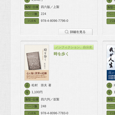
四六版／上製
224
978-4-8096-7796-0
ノンフィクション、自分史
時を歩く
松村 崇夫
著
1,100円
四六判／並製
248
978-4-8096-7783-0