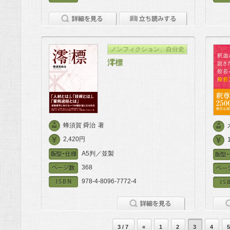
ノンフィクション、自分史
澪標
蜂須賀 舜治
著
2,420円
A5判／並製
368
978-4-8096-7772-4
3 / 7
«
1
2
3
4