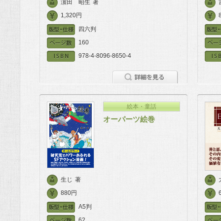
濵田 昭生
著
1,320円
四六判
160
978-4-8096-8650-4
絵本・童話
オーパーツ絵巻
生じ
著
880円
A5判
62