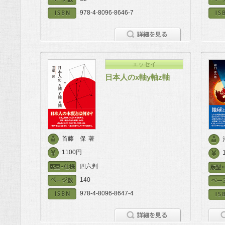
978-4-8096-8646-7
エッセイ
日本人のx軸y軸z軸
首藤 保
著
1100円
四六判
140
978-4-8096-8647-4