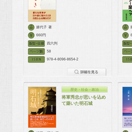
嬉代子
著
660円
四六判
58
978-4-8096-8654-2
歴史・社会・政治
将軍秀忠が思いを込め
て築いた明石城