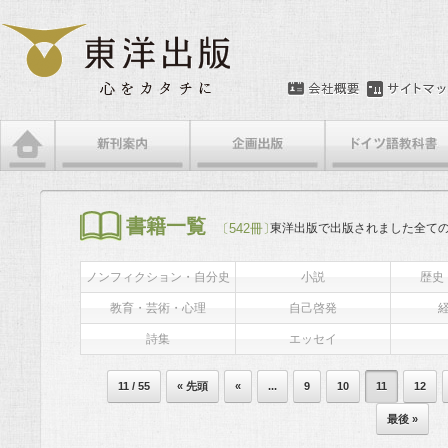
書籍一覧
〔542冊〕
東洋出版で出版されました全て
ノンフィクション・自分史
小説
歴史
教育・芸術・心理
自己啓発
詩集
エッセイ
11 / 55
« 先頭
«
...
9
10
11
12
最後 »