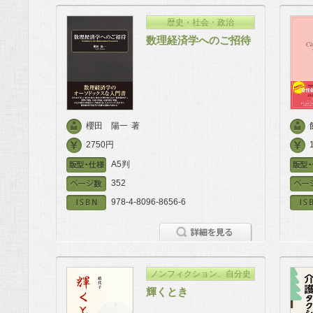
歴史・社会・政治
数理経済学へのご招待
櫻田 陽一
著
2750円
A5判
352
978-4-8096-8656-6
ノンフィクション、自分史
輝くとき