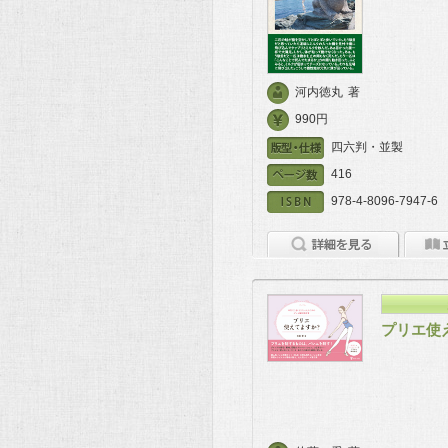
河内徳丸
著
990円
四六判・並製
416
978-4-8096-7947-6
プリエ使