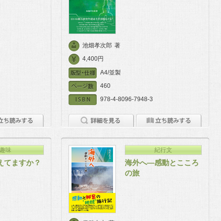
池畑孝次郎
著
4,400円
A4/並製
460
978-4-8096-7948-3
趣味
紀行文
えてますか？
海外へ―感動とこころ
の旅