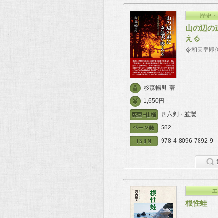
歴史・
山の辺の
える
令和天皇即
杉森暢男
著
1,650円
四六判・並製
582
978-4-8096-7892-9
エ
根性蛙