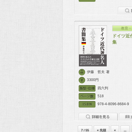
教育・
ドイツ近
集
伊藤 哲夫
著
3300円
四六判
518
978-4-8096-8684-9
7 / 55
« 先頭
«
...