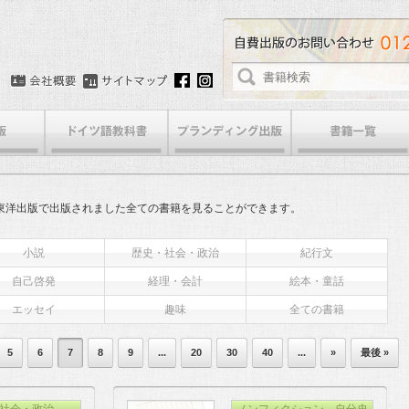
東洋出版で出版されました全ての書籍を見ることができます。
小説
歴史・社会・政治
紀行文
自己啓発
経理・会計
絵本・童話
エッセイ
趣味
全ての書籍
5
6
7
8
9
...
20
30
40
...
»
最後 »
社会・政治
ノンフィクション、自分史