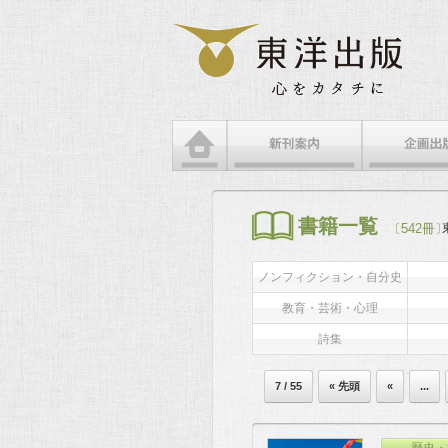
書籍一覧
〔542冊〕
ノンフィクション・自分史
教育・芸術・心理
詩集
7 / 55
« 先頭
«
...
歴史・