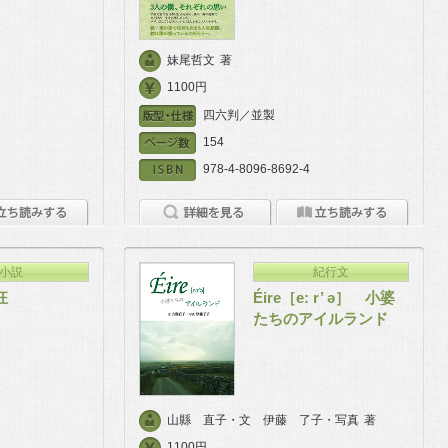
妹尾哲文
著
1100円
四六判／並製
154
978-4-8096-8692-4
小説
紀行文
狂
Éire［e: r’ ə］ 小婆
たちのアイルランド
山縣 直子・文 伊藤 了子・写真
著
1100円