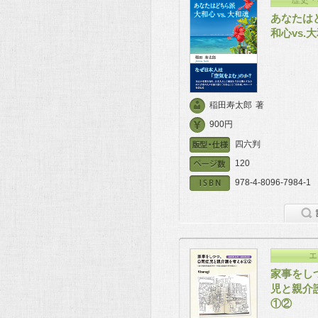
あなたは
和心vs.
稲田寿太郎
著
900円
四六判
120
978-4-8096-7984-1
エ
家事をし
児と親介
①②