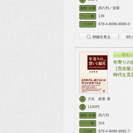
四六判／並製
136
978-4-8096-8690-0
歴史・
年寄りの
［完全版
時代を見
大谷 政泰
著
1100円
四六判
204
978-4-8096-8691-7