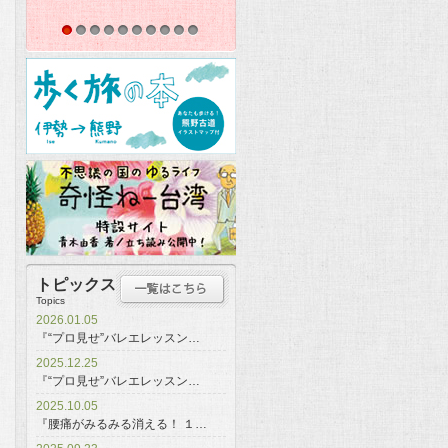
1
2
3
4
5
6
7
8
9
10
トピックス
Topics
2026.01.05
『“プロ見せ”バレエレッスン…
2025.12.25
『“プロ見せ”バレエレッスン…
2025.10.05
『腰痛がみるみる消える！ １…