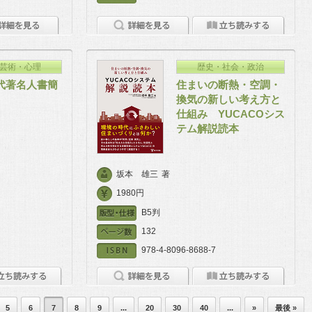
芸術・心理
歴史・社会・政治
代著名人書簡
住まいの断熱・空調・
換気の新しい考え方と
仕組み YUCACOシス
テム解説読本
坂本 雄三
著
1980円
B5判
132
978-4-8096-8688-7
5
6
7
8
9
...
20
30
40
...
»
最後 »