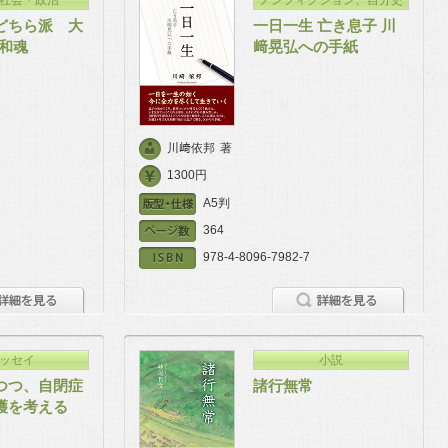
どちら派 大
一日一生 亡き息子 川
大和魂
﨑晃弘への手紙
川﨑依邦
著
1300円
A5判
364
978-4-8096-7982-7
ッセイ
小説
つつ、自閉症
諸行無常
護を考える