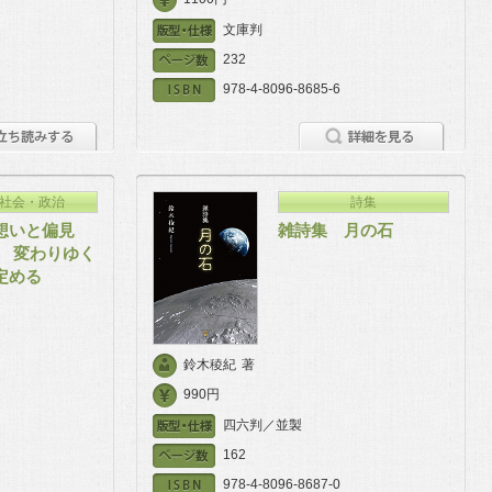
文庫判
232
978-4-8096-8685-6
社会・政治
詩集
想いと偏見
雑詩集 月の石
］ 変わりゆく
定める
鈴木稜紀
著
990円
四六判／並製
162
978-4-8096-8687-0