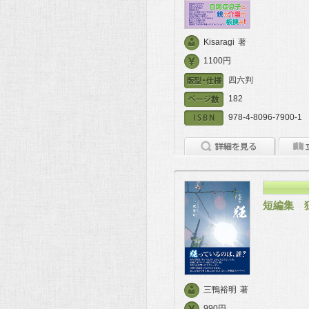
Kisaragi
著
1100円
四六判
182
978-4-8096-7900-1
短編集 
三鴨裕明
著
990円