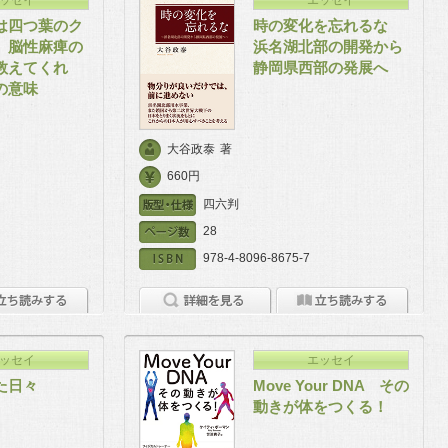
は四つ葉のク
時の変化を忘れるな
 脳性麻痺の
浜名湖北部の開発から
教えてくれ
静岡県西部の発展へ
の意味
大谷政泰
著
660円
四六判
28
978-4-8096-8675-7
ッセイ
エッセイ
た日々
Move Your DNA その
動きが体をつくる！