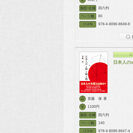
四六判
80
978-4-8096-8649-8
エ
日本人のx
首藤 保
著
1100円
四六判
140
978-4-8096-8647-4