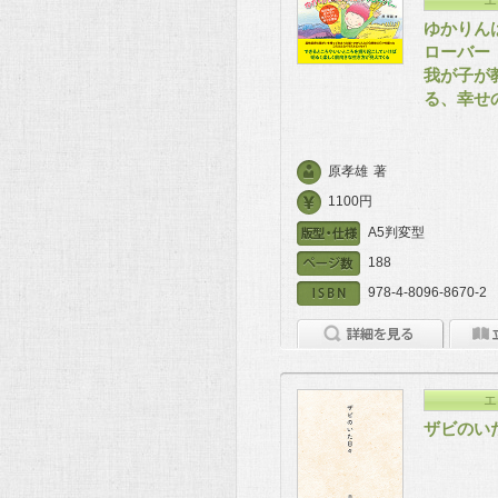
ゆかりん
ローバー
我が子が
る、幸せ
原孝雄
著
1100円
A5判変型
188
978-4-8096-8670-2
エ
ザビのい