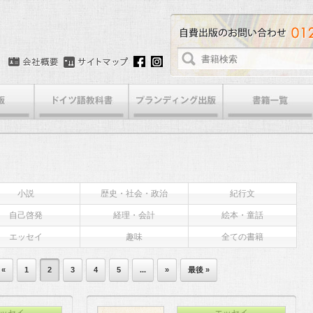
小説
歴史・社会・政治
紀行文
自己啓発
経理・会計
絵本・童話
エッセイ
趣味
全ての書籍
«
1
2
3
4
5
...
»
最後 »
ッセイ
エッセイ