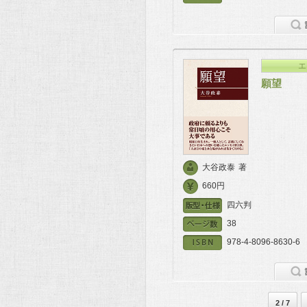
エ
願望
大谷政泰
著
660円
四六判
38
978-4-8096-8630-6
2 / 7