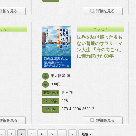
ッセイ
エッセイ
世界を駆け巡った名も
ない普通のサラリーマ
ン人生 「海の向こう」
に憧れ続けた80年
黒木國斌
著
990円
四六判
128
978-4-8096-8631-3
«
1
2
3
4
5
...
»
最後 »