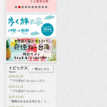
トと首里王府
1
2
3
4
5
6
7
8
9
10
トピックス
Topics
2026.01.05
『“プロ見せ”バレエレッスン…
2025.12.25
『“プロ見せ”バレエレッスン…
2025.10.05
『腰痛がみるみる消える！ １…