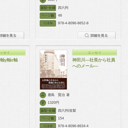
四六判
48
978-4-8096-8652-8
ッセイ
エッセイ
軸y軸z軸
神田川―社長から社員
へのメール―
鹿島 賢治
著
1320円
四六判/並製
154
978-4-8096-8634-4