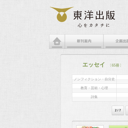
エッセイ
〔65冊〕
ノンフィクション・自分史
教育・芸術・心理
詩集
2 / 7
エ