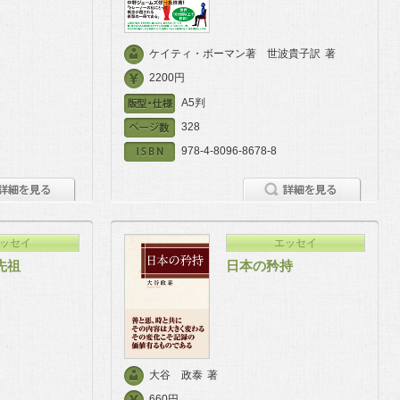
ケイティ・ボーマン著 世波貴子訳
著
2200円
A5判
328
978-4-8096-8678-8
ッセイ
エッセイ
先祖
日本の矜持
大谷 政泰
著
660円